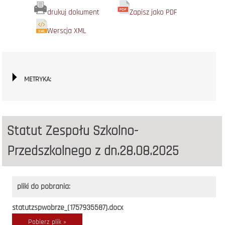
drukuj dokument
Zapisz jako PDF
Werscja XML
METRYKA:
Statut Zespołu Szkolno-
Przedszkolnego z dn.28.08.2025
pliki do pobrania:
statutzspwobrze_(1757935587).docx
Pobierz plik »