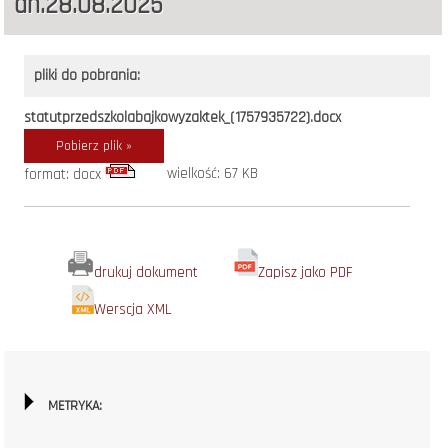
dn.28.08.2025
pliki do pobrania:
statutprzedszkolabajkowyzaktek_(1757935722).docx
Pobierz plik »
wielkość: 67 KB
format: docx
drukuj dokument
Zapisz jako PDF
Werscja XML
METRYKA: