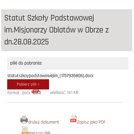
Statut Szkoły Podstawowej
im.Misjonarzy Oblatów w Obrze z
dn.28.08.2025
pliki do pobrania:
statutszkoypodstawowejim_(1757935806).docx
Pobierz plik »
wielkość: 141 KB
format: docx
drukuj dokument
Zapisz jako PDF
Werscja XML