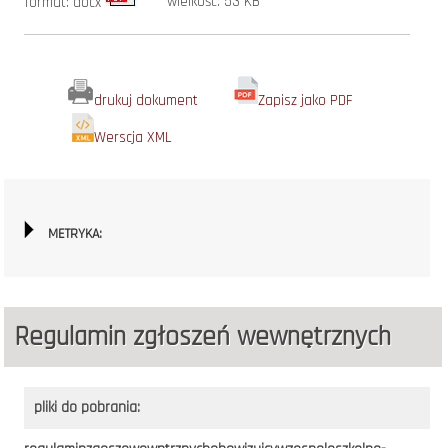
wielkość: 53 KB
format: docx
drukuj dokument
Zapisz jako PDF
Werscja XML
METRYKA:
Regulamin zgłoszeń wewnętrznych
pliki do pobrania: