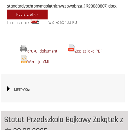
standardyochronymaoletnichwzspwobrze_(1723633807).docx
Pobierz plik »
wielkość: 100 KB
format: docx
drukuj dokument
Zapisz jako PDF
Werscja XML
METRYKA:
Statut Przedszkola Bajkowy Zakątek z