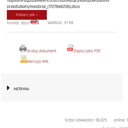
regulaminzgoszewewntrznychobowizujcywzespoleszkolno-
przedszkolnymwobrze_(1727846206).docx
Pobierz plik »
wielkość: 31 KB
format: docx
drukuj dokument
Zapisz jako PDF
Werscja XML
METRYKA:
liczba odwiedzin: 96325 online: 1